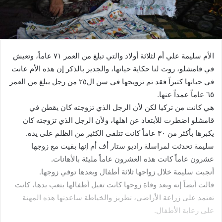
الأم سليمة علي أم لثلاثة أولاد والتي تبلغ من العمر ٧١ عاماً، وتعيش
في قامشلو، روت لنا حكاية حياتها، والجدير بالذكر إن هذه الأم عانت
في حياتها كثيراً فقد تم تزويجها في سن ال٢٥ من رجل يبلغ من العمر
٦٥ عاماً عمداً عنها.
هي كانت من تركيا لكن لأن الرجل الذي تزوجته كان يقطن في
قامشلو اضطرت للأبتعاد عن اهلها، ولأن الرجل الذي تزوجته كان
يكبرها بأكثر من ٣٠ عاماً كانت تتلقى الكثير من الظلم على يده.
سليمة تحدثت لمراسلة راديو ستار أف أم إنها بقيت مع زوجها
عشرون عاماً كانت هذه العشرون عاماً مليئة بالأهانات.
أنجبت سليمة خلال زواجها ثلاثة أطفال وبعدها توفي زوجها.
قالت أيضاً إنه وبعد وفاة زوجها كانت تعيل أطفالها بتعب يدها، كانت
تعتمد على زراعة الأراضي، تطريز والخياطة ساعدتها هذه المهنة
على رعاية الأطفال.