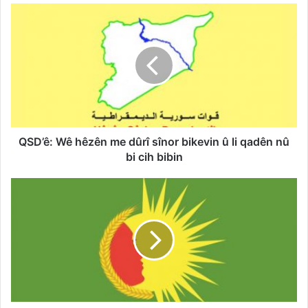
QSD’ê:
Wê
hêzên
me
dûrî
sînor
bikevin
û
li
qadên
QSD’ê: Wê hêzên me dûrî sînor bikevin û li qadên nû
nû
bi cih bibin
bi
cih
Kongreya
bibin
Star:
Em
bang
li
NY'ê
dikin
berpirsiyariya
xwe