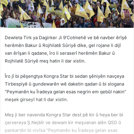
Dewleta Tirk ya Dagirker Ji 9’Cotmehê ve bê navber êrîşê
herêmên Bakur û Rojhilatê Sûriyê dike, gel rojane li dijî
van êrîşan li qadane, îro li seraserî herêmên Bakur û
Rojhilatê Sûriyê meş hatin li dar xistin.
Îro jî bi pêşengtya Kongra Star bi sedan şêniyên navçeya
Tirbespiyê û gundewarên wê daketin qadan û bi slogana
“Peymanên ku Îradeya gelan esas negrin em qebûl nakin”
meşek girseyî hat li dar xistin.
Meş ji ber navenda Kongra Star dest pê kir û heya ber bi
çerxereya Ş.Nejbîr ve dewam kir meşvanan alên QSD û
pankartên bi nivîsa “Peymanên ku Îradeya gelan esas