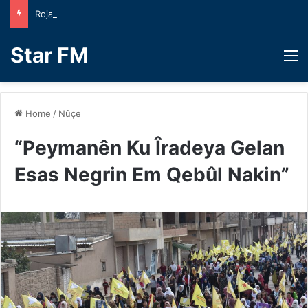
Roja 2’emîn ya Mihrecana Ş.Yekta
Star FM
M
Home
/
Nûçe
“Peymanên Ku Îradeya Gelan
Esas Negrin Em Qebûl Nakin”